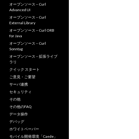
オープンソース – Curl
Advanced UI
オープンソース – Curl
External Library
オープンソース – Curl ORB
for Java
オープンソース – Curl
Sonntag
オープンソース – 拡張ライブ
ラリ
クイック スタート
ご意見・ご要望
サーバ連携
セキュリティ
その他
その他のFAQ
データ操作
デバッグ
ホワイトペーパー
モバイル開発環境「Caede」