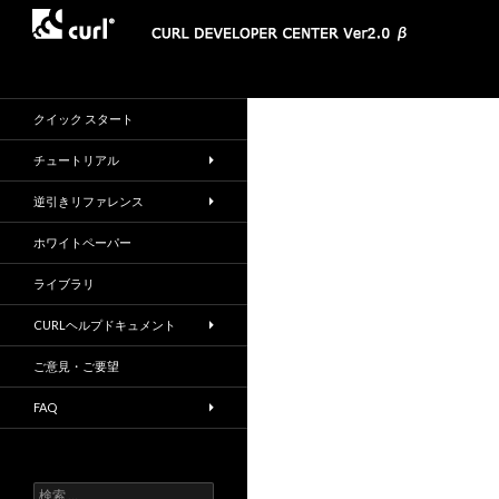
検
CURL DEVELOPER CENTER
索
クイック スタート
チュートリアル
逆引きリファレンス
ホワイトペーパー
ライブラリ
CURLヘルプドキュメント
ご意見・ご要望
FAQ
検