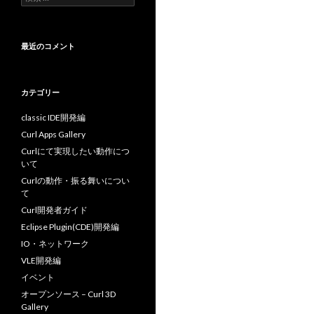
索
:
最近のコメント
カテゴリー
classic IDE開発編
Curl Apps Gallery
Curlにて実現したい動作につ
いて
Curlの動作・振る舞いについ
て
Curl開発者ガイド
Eclipse Plugin(CDE)開発編
IO・ネットワーク
VLE開発編
イベント
オープンソース – Curl 3D
Gallery