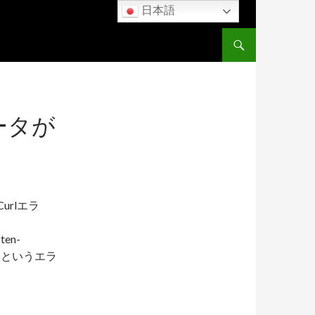
日本語
コンテンツへスキップ
ータが
urlエラ
ten-
」というエラ