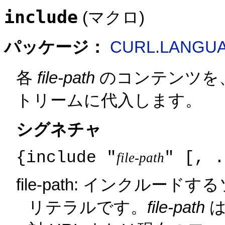
include
(マクロ)
パッケージ：
CURL.LANGU
各
file-path
のコンテンツを
トリームに代入します。
シグネチャ
{include "
" [, .
file-path
file-path: インクル
リテラルです。
file-path