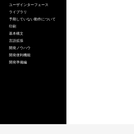
ユーザインターフェース
ライブラリ
予期していない動作について
印刷
基本構文
言語拡張
開発ノウハウ
開発便利機能
開発準備編