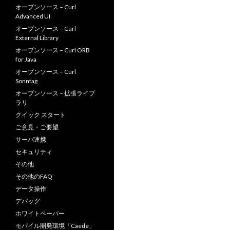
オープンソース – Curl
Advanced UI
オープンソース – Curl
External Library
オープンソース – Curl ORB
for Java
オープンソース – Curl
Sonntag
オープンソース – 拡張ライブ
ラリ
クイック スタート
ご意見・ご要望
サーバ連携
セキュリティ
その他
その他のFAQ
データ操作
デバッグ
ホワイトペーパー
モバイル開発環境「Caede」