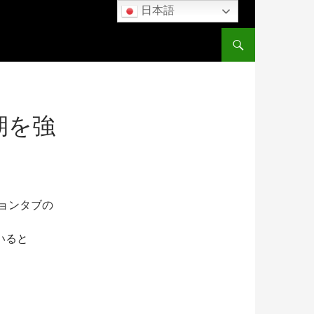
日本語
コンテンツへスキップ
期を強
プションタブの
いると