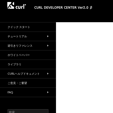
検
CURL DEVELOPER CENTER
索
クイック スタート
チュートリアル
逆引きリファレンス
ホワイトペーパー
ライブラリ
CURLヘルプドキュメント
ご意見・ご要望
FAQ
検