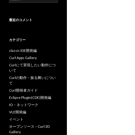
索
:
最近のコメント
カテゴリー
classic IDE開発編
Curl Apps Gallery
Curlにて実現したい動作につ
いて
Curlの動作・振る舞いについ
て
Curl開発者ガイド
Eclipse Plugin(CDE)開発編
IO・ネットワーク
VLE開発編
イベント
オープンソース – Curl 3D
Gallery