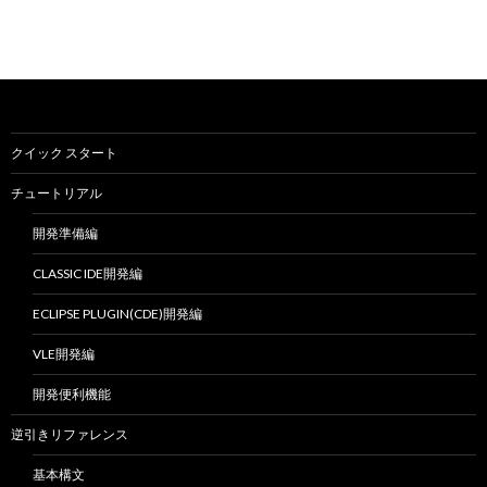
クイック スタート
チュートリアル
開発準備編
CLASSIC IDE開発編
ECLIPSE PLUGIN(CDE)開発編
VLE開発編
開発便利機能
逆引きリファレンス
基本構文