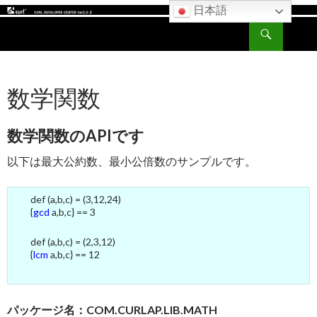
日本語
検
CURL DEVELOPER CENTER
索
コ
ン
テ
数学関数
ン
ツ
へ
数学関数のAPIです
ス
キ
以下は最大公約数、最小公倍数のサンプルです。
ッ
プ
def (a,b,c) = (3,12,24)
{
gcd
a,b,c} == 3
def (a,b,c) = (2,3,12)
{
lcm
a,b,c} == 12
パッケージ名：COM.CURLAP.LIB.MATH